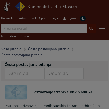
Kantonalni sud u Mostaru
Bosanski
Hrvatski
Srpski
Српски
English
Prijava
Napredna pretraga
Vaša pitanja
Često postavljana pitanja
Često postavljana pitanja
Često postavljana pitanja
Navigate
Navigate
forward
forward
Priznavanje stranih sudskih odluka
to
to
interact
interact
with
with
Postupak priznavanja stranih sudskih i stranih arbitražnih
the
the