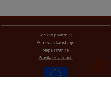
Korisne poveznice
Pomoć za korištenje
Mapa stranice
Pravila privatnosti
Redizajn web stranice je finansirala Evropska unija. Za njen sadržaj isključivo je odgovorno
Visoko sudsko i tužilačko vijeće BiH i ona ne odražava nužno stavove Evropske unije.