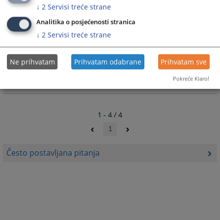
↓
2
Servisi treće strane
Analitika o posjećenosti stranica
Kako mogu dobiti informacije o
↓
2
Servisi treće strane
predmetu?
U pisarnici Suda nalazi se službenik koji ima pristup CMS
Ne prihvatam
Prihvatam odabrane
Prihvatam sve
aplikaciji.
Pokreće Klaro!
13.09.2010.
1 - 4 / 4
1
Često postavljana pitanja