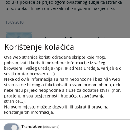
odluka pokreće se prijedlogom ovlaštenog subjekta (stranka
calendar
calendar
u postupku, ili njen univerzalni ili singularni nasljednik).
and
and
select
select
16.09.2010.
a
a
date.
date.
Press
Press
Kako mogu doći na razgovor kod
Korištenje kolačića
the
the
Predsjednika suda?
question
question
mark
mark
Ova web stranica koristi određene skripte koje mogu
Stranke koje žele prijem kod predsjednika suda potrebno je
pohranjivati i koristiti određene informacije iz vašeg
key
key
da podnesu pismeni zahtjev sa navođenjem razloga za
browsera i vašeg uređaja (npr. IP adresa uređaja, varijable o
to
to
prijem kod predsjednika suda,
sesiji unutar browsera, ...).
get
get
13.09.2010.
Neke od ovih informacija su nam neophodne i bez njih web
the
the
stranica ne bi mogla fukcionisati u svom punom obimu, dok
keyboard
keyboard
neke nisu prijeko neophodne a služe za dodatne stvari (npr.
shortcuts
shortcuts
procjenu nivoa posjećenosti, budućeg usavršavanja
Kako mogu doći do sudije u postupku?
stranice...).
for
for
Na ovom mjestu možete dozvoliti ili uskratiti pravo na
changing
changing
korištenje tih informacija.
dates.
dates.
Do sudije koji sudi u Vašem postupku nije dozvoljeno dolaziti
bez poziva ili suprotne stranke u postupku.
Translation
(obavezna)
13.09.2010.