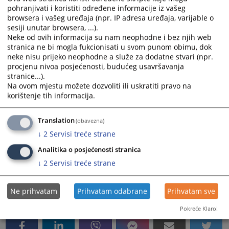
jednog općinskog suda na drugi općinski sud na
pohranjivati i koristiti određene informacije iz vašeg
području kantona;
browsera i vašeg uređaja (npr. IP adresa uređaja, varijable o
sesiji unutar browsera, ...).
Neke od ovih informacija su nam neophodne i bez njih web
c) da odlučuje o brisanju osude i prestanku mjera
stranica ne bi mogla fukcionisati u svom punom obimu, dok
sigurnosti i pravnih posljedica osude na osnovu
neke nisu prijeko neophodne a služe za dodatne stvari (npr.
sudske odluke;
procjenu nivoa posjećenosti, budućeg usavršavanja
stranice...).
d) da postupa po molbama za pomilovanje u skladu sa
Na ovom mjestu možete dozvoliti ili uskratiti pravo na
zakonom;
korištenje tih informacija.
e) da rješava o priznavanju odluka stranih sudova,
stranih trgovačkih sudova i stranih arbitraža;
Translation
(obavezna)
f) da pruža međunarodnu pravnu pomoć u krivičnim
↓
2
Servisi treće strane
predmetima i
Analitika o posjećenosti stranica
g) da obavlja druge poslove određene zakonom.
↓
2
Servisi treće strane
5335
PREGLEDA
Ne prihvatam
Prihvatam odabrane
Prihvatam sve
Pokreće Klaro!