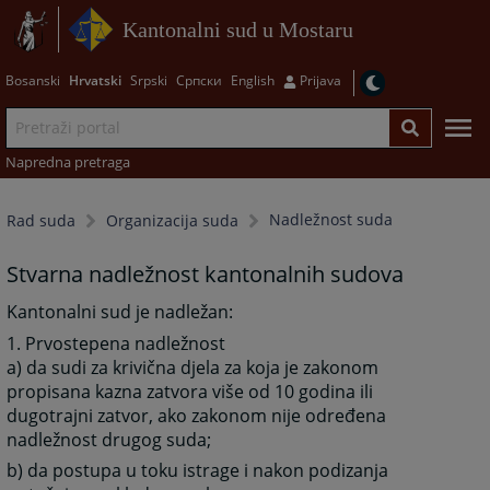
Kantonalni sud u Mostaru
Bosanski
Hrvatski
Srpski
Српски
English
Prijava
Napredna pretraga
Nadležnost suda
Rad suda
Organizacija suda
Stvarna nadležnost kantonalnih sudova
Kantonalni sud je nadležan:
1. Prvostepena nadležnost
a) da sudi za krivična djela za koja je zakonom
propisana kazna zatvora više od 10 godina ili
dugotrajni zatvor, ako zakonom nije određena
nadležnost drugog suda;
b) da postupa u toku istrage i nakon podizanja