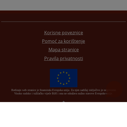
Korisne poveznice
Pomoć za korištenje
Mapa stranice
Pravila privatnosti
Redizajn web stranice je finansirala Evropska unija. Za njen sadržaj isključivo je odgovorno
Visoko sudsko i tužilačko vijeće BiH i ona ne odražava nužno stavove Evropske unije.
© 2021
Visoko sudbeno i tužiteljsko vijeće