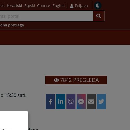
ski
Hrvatski
Srpski
Српски
English
Prijava
dna pretraga
7842
PREGLEDA
 15:30 sati.
.