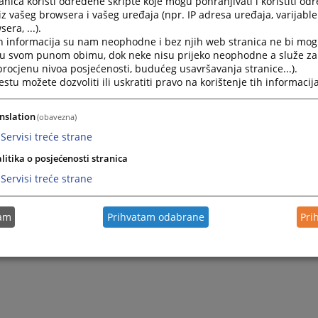
i odjel i pisarna
suda rade neposredno sa strankama sv
nica koristi određene skripte koje mogu pohranjivati i koristiti od
iz vašeg browsera i vašeg uređaja (npr. IP adresa uređaja, varijable 
0 do 14:00 sati.
era, ...).
h informacija su nam neophodne i bez njih web stranica ne bi mog
i u svom punom obimu, dok neke nisu prijeko neophodne a služe z
ednik suda prima stranke svakog četvrtka od 12:00 do 15:0
 procjenu nivoa posjećenosti, budućeg usavršavanja stranice...).
ne partnere svakog radnog dana u zavisnosti od ugo
tu možete dozvoliti ili uskratiti pravo na korištenje tih informacija
a, odnosno sastanka.
nslation
(obavezna)
ar suda prima poslovne stranke i partnere svakim radnim 
Servisi treće strane
nog termina sastanka.
litika o posjećenosti stranica
Servisi treće strane
tam
Prihvatam odabrane
Pri