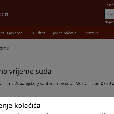
Bosan
taru
Idi
na
Napre
sadržaj
osi s javnošću
Budžet
Javne nabave
Kontakt
jeme
no vrijeme suda
rijeme Županijskog/Kantonalnog suda Mostar je od 07:30 do
radnog vremena pauza za doručak je od 10:00 do 10:30 sati
enje kolačića