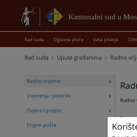
Kantonalni sud u Mos
Rad suda
Oglasna ploča
Vaša pitanja
Odn
Radno vri
Rad suda
Upute građanima
Radno vrijeme
Rad
Uvjerenja i potvrde
Radno v
Ovjere i prepisi
Tokom 
Korišt
Prijem pošte