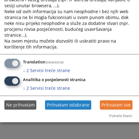
sesiji unutar browsera, ...).
Neke od ovih informacija su nam neophodne i bez njih web
stranica ne bi mogla fukcionisati u svom punom obimu, dok
neke nisu prijeko neophodne a služe za dodatne stvari (npr.
procjenu nivoa posjećenosti, budućeg usavršavanja
stranice...).
Na ovom mjestu možete dozvoliti ili uskratiti pravo na
korištenje tih informacija.
Translation
(obavezna)
↓
2
Servisi treće strane
Analitika o posjećenosti stranica
↓
2
Servisi treće strane
Ne prihvatam
Prihvatam odabrane
Prihvatam sve
Pokreće Klaro!