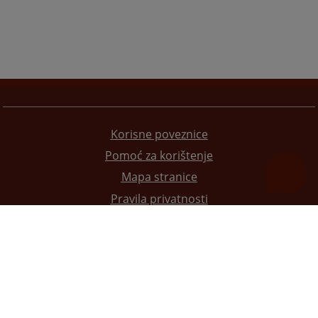
Korisne poveznice
Pomoć za korištenje
Mapa stranice
Pravila privatnosti
Redizajn web stranice je finansirala Evropska unija. Za njen sadržaj isključivo je odgovorno
Visoko sudsko i tužilačko vijeće BiH i ona ne odražava nužno stavove Evropske unije.