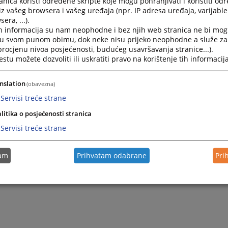
nica koristi određene skripte koje mogu pohranjivati i koristiti od
rimjerak ) , kao i za protivne stranke i njihove punomoćni
iz vašeg browsera i vašeg uređaja (npr. IP adresa uređaja, varijable 
era, ...).
eno prilaže primjerak osporene odluke , kao i svi dokazi na 
h informacija su nam neophodne i bez njih web stranica ne bi mog
oziva . Uz žalbu se mora priložiti i punomoćje za punomoćnika
i u svom punom obimu, dok neke nisu prijeko neophodne a služe z
u pojavljuje tek u žalbenom dijelu postupka .
 procjenu nivoa posjećenosti, budućeg usavršavanja stranice...).
tu možete dozvoliti ili uskratiti pravo na korištenje tih informacija
nslation
(obavezna)
Servisi treće strane
litika o posjećenosti stranica
Servisi treće strane
tam
Prihvatam odabrane
Pri