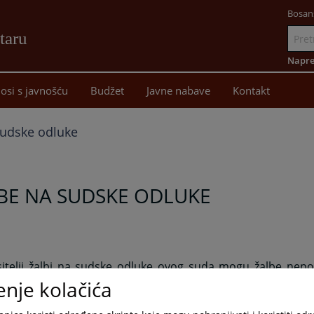
Bosan
taru
Idi
na
Napre
sadržaj
osi s javnošću
Budžet
Javne nabave
Kontakt
sudske odluke
BE NA SUDSKE ODLUKE
itelji žalbi na sudske odluke ovog suda mogu žalbe nep
ici suda u prijemnom odjeljenju tijekom radnog vremena 
enje kolačića
ostaviti sudu i putem pošte u zatvorenom omotu .
e treba predati u dovoljnom broju primjeraka za ovaj i ap