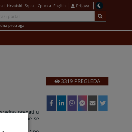
ski
Hrvatski
Srpski
Српски
English
Prijava
dna pretraga
3319
PREGLEDA
osredno predati u
suda , a žalbe se
elacijski sud ( po