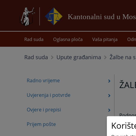
Kantonalni sud u Mos
Rad suda
Oglasna ploča
Vaša pitanja
Odn
Žalbe na 
Rad suda
Upute građanima
Radno vrijeme
ŽAL
Uvjerenja i potvrde
Ovjere i prepisi
Podnos
pisarn
Korišt
Prijem pošte
mogu d
Žalba s