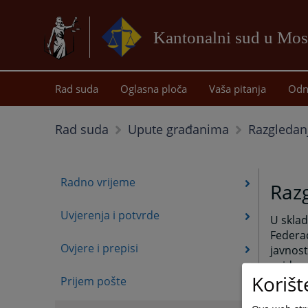
Kantonalni sud u Mos
Rad suda
Oglasna ploča
Vaša pitanja
Odn
Razgledan
Rad suda
Upute građanima
Radno vrijeme
Razg
Uvjerenja i potvrde
U sklad
Federac
Ovjere i prepisi
javnost
uvida u
Korišt
Prijem pošte
Razgled
spisa 