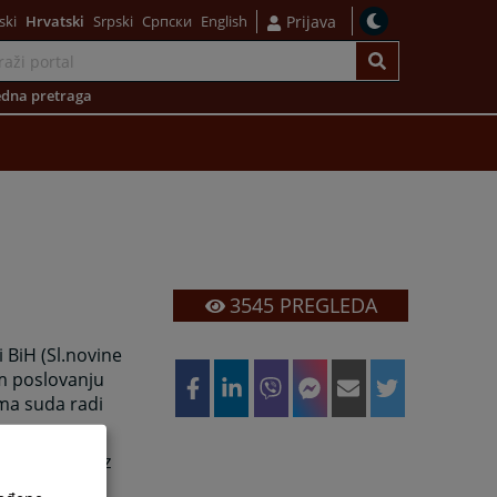
ski
Hrvatski
Srpski
Српски
English
Prijava
dna pretraga
3545
PREGLEDA
 BiH (Sl.novine
om poslovanju
ima suda radi
kumentacije iz
d nadzorom