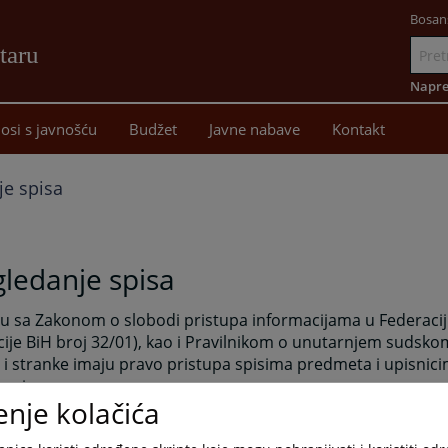
Bosan
taru
Idi
na
Napre
sadržaj
osi s javnošću
Budžet
Javne nabave
Kontakt
je spisa
ledanje spisa
u sa Zakonom o slobodi pristupa informacijama u Federaciji
ije BiH broj 32/01), kao i Pravilnikom o unutarnjem sudsk
 i stranke imaju pravo pristupa spisima predmeta i upisnic
 spise.
enje kolačića
anje i kopiranje spisa predmeta i pojedinih akata suda i do
predmeta vrši se na za to posebno određenom mjestu i po