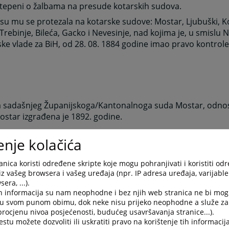
tepeni o žalbama na presude kotarskih sudova.
 su mu se protezala na kotarske sudove: Mostar, Ljubuški, Ko
 Trebinje, Bileća, Gacko i Nevesinje, nad kojima je, u smislu
ke vlade za BiH, od 28. 08. 1884 godine imao pravo kontrole
 sadašnjeg Županijskoga/Kantonalnoga suda Mostar, odn
star izgrađena je 1892. godine.
enje kolačića
 1918. Okružni sud Mostar počinje da radi po zakonima iz 
lja, a tek 1929. godine donošenjem Zakona o uređivanju re
nica koristi određene skripte koje mogu pohranjivati i koristiti od
a je njegova reorganizacija u poslovanju.
iz vašeg browsera i vašeg uređaja (npr. IP adresa uređaja, varijable 
era, ...).
h informacija su nam neophodne i bez njih web stranica ne bi mog
 sud kao zborni, obuhvaćao je područja više kotarskih sudo
i u svom punom obimu, dok neke nisu prijeko neophodne a služe z
rvom stepenu za sva kaznena djela i sve parnice koje prelaze
 procjenu nivoa posjećenosti, budućeg usavršavanja stranice...).
tu možete dozvoliti ili uskratiti pravo na korištenje tih informacija
 Zatim za neke vanparnične stvari (usvajanje, proglašenje 