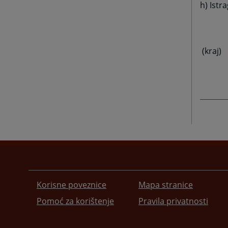
h) Istr
(kraj)
Korisne poveznice
Mapa stranice
Pomoć za korištenje
Pravila privatnosti