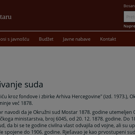
Bosan
taru
Idi
na
Napre
sadržaj
osi s javnošću
Budžet
Javne nabave
Kontakt
ivanje suda
ću kroz fondove i zbirke Arhiva Hercegovine" (izd. 1973.), 
inje već 1878.
vor navodi da je Okružni sud Mostar 1878. godine utemelje
čkoga ministarstva, broj 6045, od 20. 12. 1878. godine. Do 1
ud, da bi se te godine civilna vlast odvajila od vojne, ali su 
ile spojene do 1906. godine. Rješavao je kao prvostupeni sud 