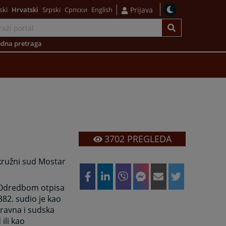
ski
Hrvatski
Srpski
Српски
English
Prijava
dna pretraga
3702
PREGLEDA
Okružni sud Mostar
n Odredbom otpisa
882. sudio je kao
upravna i sudska
ili kao