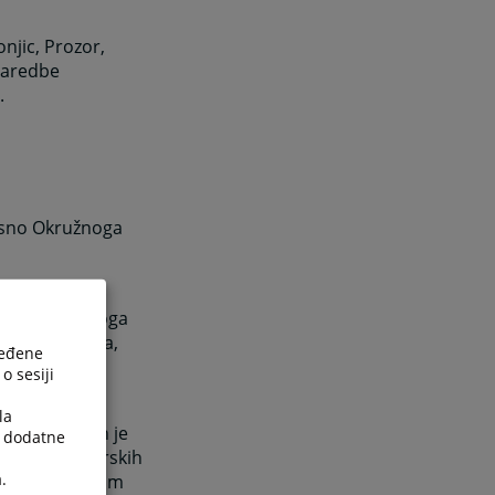
njic, Prozor,
 Naredbe
.
osno Okružnoga
austrougarskoga
dovnih sudova,
ređene
o sesiji
la
va. Nadležan je
a dodatne
 ovlasti kotarskih
.
nestalog umrlim