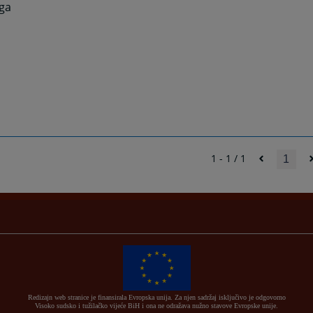
aga
1 - 1 / 1
1
Redizajn web stranice je finansirala Evropska unija. Za njen sadržaj isključivo je odgovorno
Visoko sudsko i tužilačko vijeće BiH i ona ne odražava nužno stavove Evropske unije.