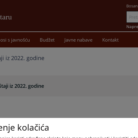
Bosan
taru
Idi
na
Napre
sadržaj
osi s javnošću
Budžet
Javne nabave
Kontakt
aji iz 2022. godine
štaji iz 2022. godine
enje kolačića