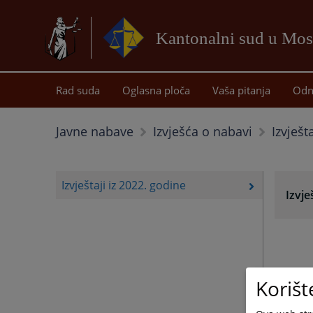
Kantonalni sud u Mos
Rad suda
Oglasna ploča
Vaša pitanja
Odn
Izvješt
Javne nabave
Izvješća o nabavi
Izvještaji iz 2022. godine
Izvje
Korišt