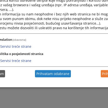
nica koristi određene skripte koje mogu pohranjivati i koristiti od
iz vašeg browsera i vašeg uređaja (npr. IP adresa uređaja, varijable 
era, ...).
h informacija su nam neophodne i bez njih web stranica ne bi mog
i u svom punom obimu, dok neke nisu prijeko neophodne a služe z
 procjenu nivoa posjećenosti, budućeg usavršavanja stranice...).
tu možete dozvoliti ili uskratiti pravo na korištenje tih informacija
nslation
(obavezna)
Servisi treće strane
litika o posjećenosti stranica
Trenutno nema v
Servisi treće strane
tam
Prihvatam odabrane
Pri