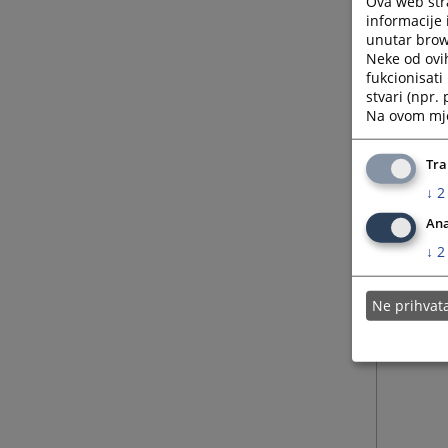
Ova web stra
informacije 
unutar brows
Neke od ovi
fukcionisat
stvari (npr.
Na ovom mjes
Tra
↓
2
Ana
↓
2
Ne prihva