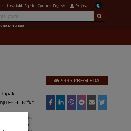
ski
Hrvatski
Srpski
Српски
English
Prijava
dna pretraga
6995
PREGLEDA
ostupak
ju FBiH i Brčko
lica koje podnosi
 Ovo uvjerenje