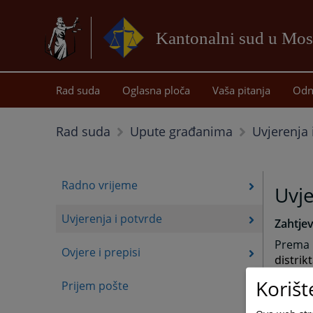
Kantonalni sud u Mos
Rad suda
Oglasna ploča
Vaša pitanja
Odn
Uvjerenja 
Rad suda
Upute građanima
Radno vrijeme
Uvje
Uvjerenja i potvrde
Zahtjev
Prema 
Ovjere i prepisi
distrikt
Korišt
Općinsk
Prijem pošte
zahtjev