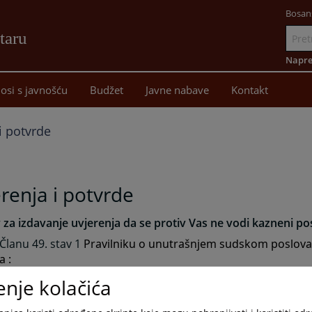
Bosan
taru
Idi
na
Napre
sadržaj
osi s javnošću
Budžet
Javne nabave
Kontakt
i potvrde
renja i potvrde
 za izdavanje uvjerenja da se protiv Vas ne vodi kazneni p
Članu 49. stav 1
Pravilniku o unutrašnjem sudskom poslovan
a :
enje kolačića
i/osnovni sud izdaje uvjerenje da se protiv fizičkog ili pravnog 
 ne vodi krivični postupak pred sudovima u Bosni i Hercegovini.