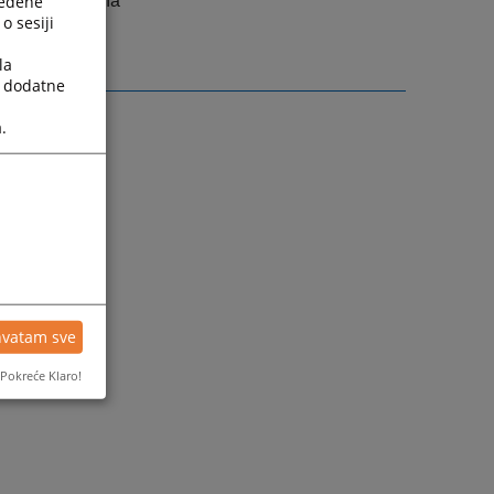
ređene
lice, odnosno na
o sesiji
čijem području
la
a dodatne
.
hvatam sve
Pokreće Klaro!