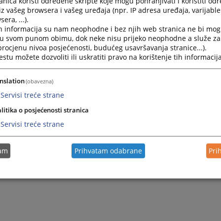
nica koristi određene skripte koje mogu pohranjivati i koristiti od
općinski/osnovni sud na čijem području ima prebivalište fizičko 
iz vašeg browsera i vašeg uređaja (npr. IP adresa uređaja, varijable 
odručju ima sjedište pravno lice, a za strana fizička lica sud na 
era, ...).
ice ima prijavljeno boravište.
h informacija su nam neophodne i bez njih web stranica ne bi mog
i u svom punom obimu, dok neke nisu prijeko neophodne a služe z
 procjenu nivoa posjećenosti, budućeg usavršavanja stranice...).
tu možete dozvoliti ili uskratiti pravo na korištenje tih informacija
nslation
(obavezna)
Servisi treće strane
litika o posjećenosti stranica
Servisi treće strane
tam
Prihvatam odabrane
Pri