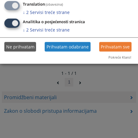
Translation
(obavezna)
Prateći dokumenti
↓
2
Servisi treće strane
Informativni letak o pravima i dužnostima oštećenih
Analitika o posjećenosti stranica
Obrazac prijedloga za ostvarivanje imovinsko-pravnih
↓
2
Servisi treće strane
zahtjeva
Ne prihvatam
Prihvatam odabrane
Prihvatam sve
Pokreće Klaro!
1 - 1 / 1
1
Promidžbeni materijali
Zakon o slobodi pristupa informacijama