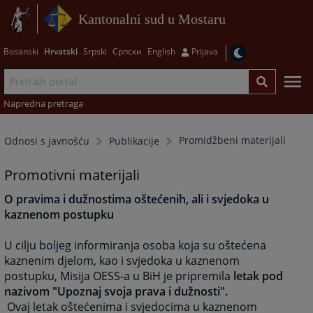
Kantonalni sud u Mostaru
Bosanski
Hrvatski
Srpski
Српски
English
Prijava
Napredna pretraga
Promidžbeni materijali
Odnosi s javnošću
Publikacije
Promotivni materijali
O pravima i dužnostima oštećenih, ali i svjedoka u
kaznenom postupku
U cilju boljeg informiranja osoba koja su oštećena
kaznenim djelom, kao i svjedoka u kaznenom
postupku, Misija OESS-a u BiH je pripremila
letak pod
nazivom "Upoznaj svoja prava i dužnosti".
Ovaj letak oštećenima i svjedocima u kaznenom