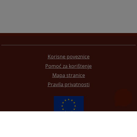
Korisne poveznice
Pomoć za korištenje
Mapa stranice
Pravila privatnosti
Redizajn web stranice je finansirala Evropska unija. Za njen sadržaj isključivo je odgovorno
Visoko sudsko i tužilačko vijeće BiH i ona ne odražava nužno stavove Evropske unije.