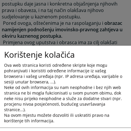
postupku daje jasna i konkretna objašnjenja njihovih
prava i obaveza, i na taj način olakšava njihovo
sudjelovanje u kaznenom postupku.
Pored ovoga, oštećenima je na raspolaganju i
obrazac
namijenjen podnošenju imovinsko-pravnog zahtjeva u
okviru kaznenog postupka.
Primjena ovog uputstva i obrasca ima za cilj olakšati
ostvarivanje prava oštećenih u kaznenom postupku u
Korištenje kolačića
BiH, te pružiti potporu oštećenima kroz osiguravanje
praktičnih informacija o njihovom pravnom položaju.
Ova web stranica koristi određene skripte koje mogu
pohranjivati i koristiti određene informacije iz vašeg
Promotivni letak, te Obrazac prijedloga mogu se naći u
browsera i vašeg uređaja (npr. IP adresa uređaja, varijable o
pratećim dokumentima, s desne strane ovoga teksta.
sesiji unutar browsera, ...).
Neke od ovih informacija su nam neophodne i bez njih web
stranica ne bi mogla fukcionisati u svom punom obimu, dok
3753
PREGLEDA
neke nisu prijeko neophodne a služe za dodatne stvari (npr.
procjenu nivoa posjećenosti, budućeg usavršavanja
stranice...).
Na ovom mjestu možete dozvoliti ili uskratiti pravo na
korištenje tih informacija.