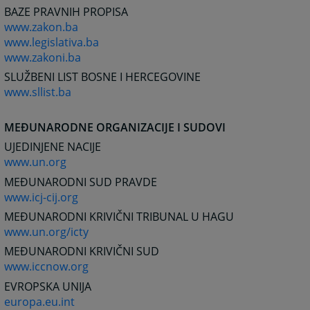
BAZE PRAVNIH PROPISA
www.zakon.ba
www.legislativa.ba
www.zakoni.ba
SLUŽBENI LIST BOSNE I HERCEGOVINE
www.sllist.ba
MEĐUNARODNE ORGANIZACIJE I SUDOVI
UJEDINJENE NACIJE
www.un.org
MEĐUNARODNI SUD PRAVDE
www.icj-cij.org
MEĐUNARODNI KRIVIČNI TRIBUNAL U HAGU
www.un.org/icty
MEĐUNARODNI KRIVIČNI SUD
www.iccnow.org
EVROPSKA UNIJA
europa.eu.int