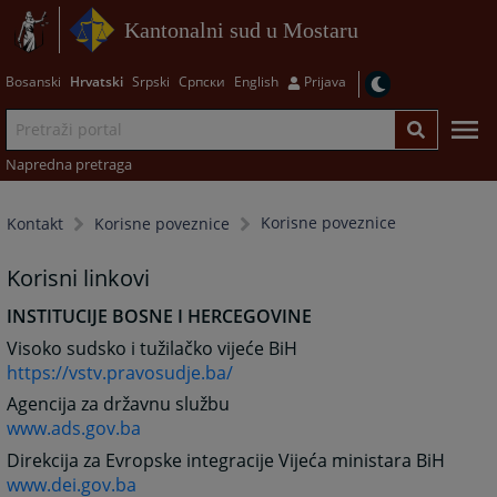
Kantonalni sud u Mostaru
Bosanski
Hrvatski
Srpski
Српски
English
Prijava
Napredna pretraga
Korisne poveznice
Kontakt
Korisne poveznice
Korisni linkovi
INSTITUCIJE BOSNE I HERCEGOVINE
Visoko sudsko i tužilačko vijeće BiH
https://vstv.pravosudje.ba/
Agencija za državnu službu
www.ads.gov.ba
Direkcija za Evropske integracije Vijeća ministara BiH
www.dei.gov.ba