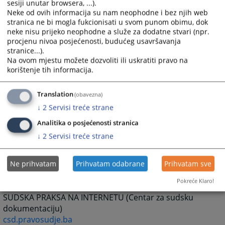
sesiji unutar browsera, ...).
Delegacija Evropske komisije u BiH
Neke od ovih informacija su nam neophodne i bez njih web
www.delbih.cec.eu.int
stranica ne bi mogla fukcionisati u svom punom obimu, dok
neke nisu prijeko neophodne a služe za dodatne stvari (npr.
Komisija za imovinske zahtjeve raseljenih lica i
procjenu nivoa posjećenosti, budućeg usavršavanja
izbjeglica (CRPC)
stranice...).
/
www.crpc.org.ba
Na ovom mjestu možete dozvoliti ili uskratiti pravo na
korištenje tih informacija.
UNHCR BiH
www.unhcr.ba
Translation
Dom za ljudska prava za BiH
(obavezna)
www.hrc.ba
↓
2
Servisi treće strane
Analitika o posjećenosti stranica
ADVOKATSKE KOMORE
↓
2
Servisi treće strane
Advokatska komora Federacije Bosna i Hercegovine
www.advokomfbih.ba
Ne prihvatam
Prihvatam odabrane
Prihvatam sve
Advokatska komora Republike Srpske
Pokreće Klaro!
www.advokatska.com
SUDSKA PRAKSA NA INTERNETU (Centar za sudsku
dokumentaciju)
csd.pravosudje.ba