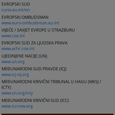
EVROPSKI SUD
curia.eu.int/en
EVROPSKI OMBUDSMAN
www.euro-ombudsman.eu.int
VIJEĆE / SAVJET EVROPE U STRAZBURU
www.coe.int
EVROPSKI SUD ZA LJUDSKA PRAVA
www.echr.coe.int
UJEDINJENE NACIJE (UN)
www.un.org
MEĐUNARODNI SUD PRAVDE (ICJ)
www.icj-cij.org
MEĐUNARODNI KRIVIČNI TRIBUNAL U HAGU (MKSJ /
ICTY)
www.un.org/icty
MEĐUNARODNI KRIVIČNI SUD (ICC)
www.iccnow.org