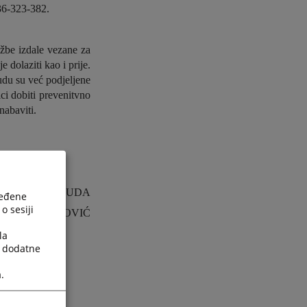
36-323-382.
užbe izdale vezane za
 dolaziti kao i prije.
udu su već podjeljene
ici dobiti prevenitvno
nabaviti.
EDSJEDNIK SUDA
ređene
o sesiji
SMINA RAJKOVIĆ
la
a dodatne
.