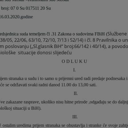
 broj: 07 0 Su 017511 20 Su
 16.03.2020.godine
Službene 
edsjednica suda temeljem čl .31 Zakona o sudovima FBiH (
 38/05, 22/06, 63/10, 72/10, 7/13 i 52/14) i čl. 8 Pravilnika o
 poslovanju („Sl.glasnik BiH“ broj:66/142 i 40/14), a povo
iološke
situacije donosi slijedeću
O D L U K U
I.
ijem stranaka u sudu i to samo u prijemni ured radi predaje podnesaka i 
će se održavati svaki radni dan
od 11.00 do 13,00 sati.
II.
ve zakazane rasprave, ukoliko nisu hitne prirode ,odgađaju se do daljnj
loškoj situaciji u BiH).
III.
 ostalim uredima prijem stranaka se obustavlja i stranke će svoje zahtj