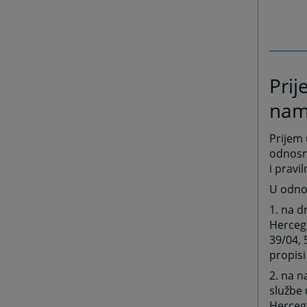
Prij
nam
Prijem 
odnosn
i pravi
U odnos
1. na d
Hercego
39/04, 
propis
2. na 
službe 
Hercego