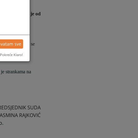
o vrijeme suda je od
hvatam sve
luke izuzimaju se
Pokreće Klaro!
 je strankama na
REDSJEDNIK SUDA
JASMINA RAJKOVIĆ
o.