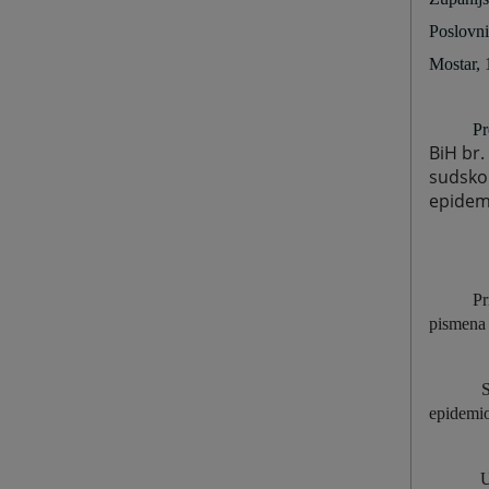
Poslovni
Mostar,
Pr
BiH br.
sudskom
epidem
Pr
pismena 
S
epidemio
U