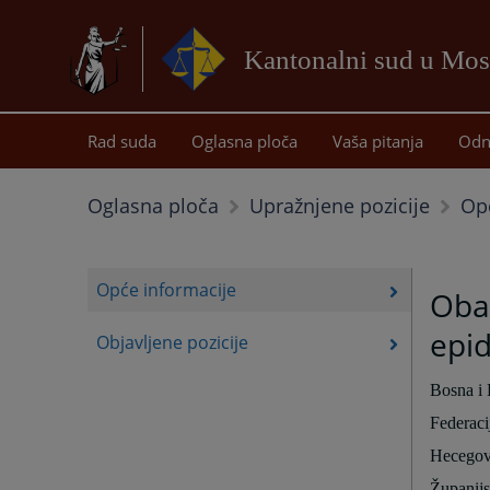
Kantonalni sud u Mos
Rad suda
Oglasna ploča
Vaša pitanja
Odn
Op
Oglasna ploča
Upražnjene pozicije
Opće informacije
Obav
epid
Objavljene pozicije
Bosna i
Federaci
Hecegov
Županijs