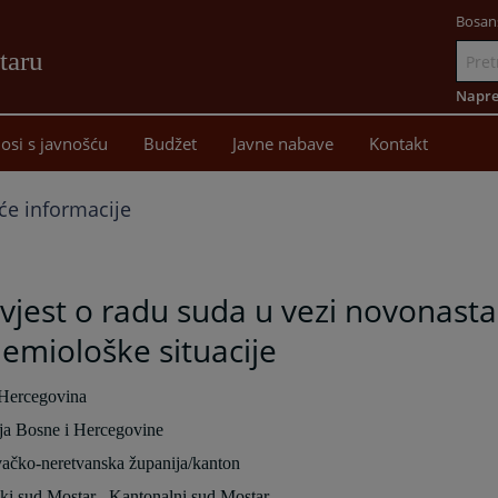
Bosan
taru
Idi
na
Napre
sadržaj
osi s javnošću
Budžet
Javne nabave
Kontakt
će informacije
jest o radu suda u vezi novonasta
emiološke situacije
 Hercegovina
ja Bosne i Hercegovine
ačko-neretvanska županija/kanton
ki sud Mostar –Kantonalni sud Mostar