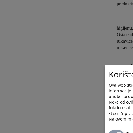
predmete
higijenu,
Ostale o
rukavice
rukavice
Ov
Korišt
Ova web stra
informacije 
unutar brows
Neke od ovi
fukcionisat
stvari (npr.
Na ovom mjes