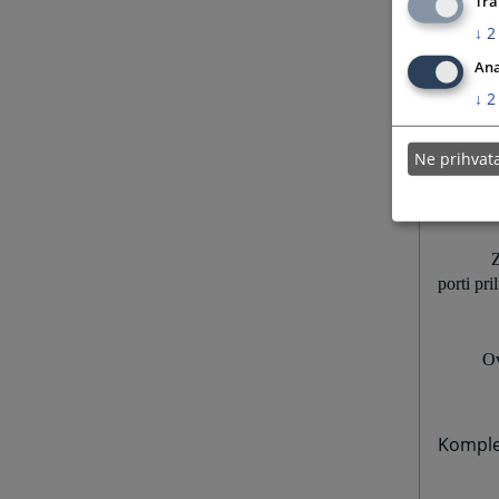
Tra
↓
2
P
Ana
07.30 d
↓
2
Ne prihva
S
kuriri op
Z
porti pri
Ov
Komplet