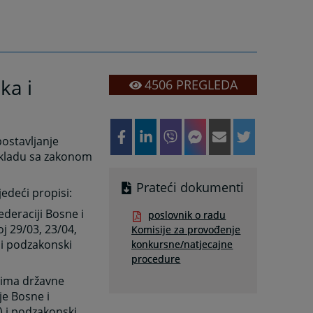
ka i
4506
PREGLEDA
postavljanje
skladu sa zakonom
Prateći dokumenti
edeći propisi:
ederaciji Bosne i
poslovnik o radu
j 29/03, 23/04,
Komisije za provođenje
) i podzakonski
konkursne/natjecajne
procedure
nima državne
je Bosne i
) i podzakonski