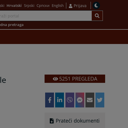
ski
Hrvatski
Srpski
Српски
English
Prijava
dna pretraga
le
5251
PREGLEDA
Prateći dokumenti