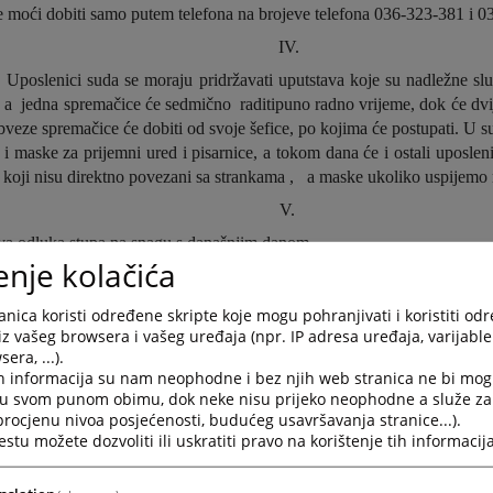
 moći dobiti samo putem telefona na brojeve telefona 036-323-381 i 0
IV.
Uposlenici suda se moraju pridržavati uputstava koje su nadležne sl
 a
jedna spremačice će sedmično
raditi
puno radno vrijeme, dok će dvije
bveze spremačice će dobiti od svoje šefice, po kojima će postupati. U s
 i maske za prijemni ured i pisarnice, a tokom dana će i ostali uposlen
 koji nisu direktno povezani sa strankama ,
a maske ukoliko uspijemo 
V.
a odluka stupa na snagu s današnjim danom.
enje kolačića
PR
nica koristi određene skripte koje mogu pohranjivati i koristiti od
iz vašeg browsera i vašeg uređaja (npr. IP adresa uređaja, varijable 
JA
era, ...).
h informacija su nam neophodne i bez njih web stranica ne bi mog
i u svom punom obimu, dok neke nisu prijeko neophodne a služe z
DOPUNA
O D L U K E
 procjenu nivoa posjećenosti, budućeg usavršavanja stranice...).
tu možete dozvoliti ili uskratiti pravo na korištenje tih informacija
od 16.03.2020.godine