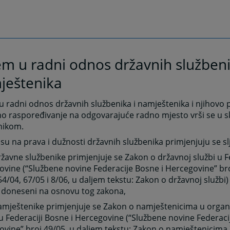
em u radni odnos državnih službeni
ještenika
u radni odnos državnih službenika i namještenika i njihovo 
o raspoređivanje na odgovarajuće radno mjesto vrši se u 
lnikom.
u na prava i dužnosti državnih službenika primjenjuju se slj
ržavne službenike primjenjuje se Zakon o državnoj službi u F
vine (“Službene novine Federacije Bosne i Hercegovine” bro
54/04, 67/05 i 8/06, u daljem tekstu: Zakon o državnoj službi
i doneseni na osnovu tog zakona,
namještenike primjenjuje se Zakon o namještenicima u orga
u Federaciji Bosne i Hercegovine (“Službene novine Federaci
vine” broj 49/05, u daljem tekstu: Zakon o namještenicima 