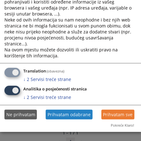
pohranjivati i koristiti određene informacije iz vašeg
browsera i vašeg uređaja (npr. IP adresa uređaja, varijable o
Linkovi
sesiji unutar browsera, ...).
Neke od ovih informacija su nam neophodne i bez njih web
Pregled zakazanih ročišta u sudu
stranica ne bi mogla fukcionisati u svom punom obimu, dok
neke nisu prijeko neophodne a služe za dodatne stvari (npr.
procjenu nivoa posjećenosti, budućeg usavršavanja
stranice...).
Na ovom mjestu možete dozvoliti ili uskratiti pravo na
korištenje tih informacija.
Translation
(obavezna)
↓
2
Servisi treće strane
Analitika o posjećenosti stranica
↓
2
Servisi treće strane
Ne prihvatam
Prihvatam odabrane
Prihvatam sve
Pokreće Klaro!
1 - 1 / 1