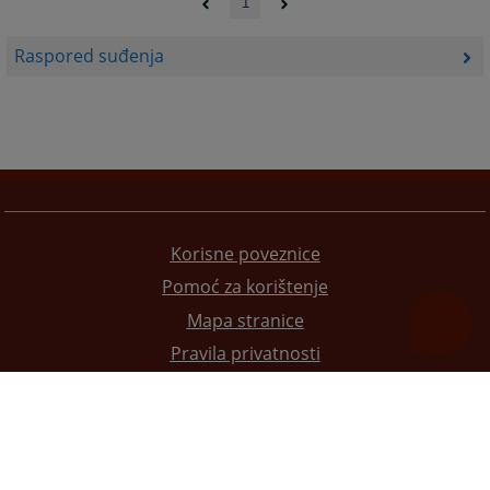
1
Raspored suđenja
Korisne poveznice
Pomoć za korištenje
Mapa stranice
Pravila privatnosti
Redizajn web stranice je finansirala Evropska unija. Za njen sadržaj isključivo je odgovorno
Visoko sudsko i tužilačko vijeće BiH i ona ne odražava nužno stavove Evropske unije.