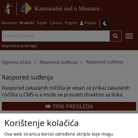
Kantonalni sud u Mostaru
Bosanski
Hrvatski
Srpski
Српски
English
Prijava
Napredna pretraga
Raspored suđenja
Oglasna ploča
Raspored suđenja
Raspored suđenja
Raspored zakazanih ročišta je vezan za prikaz zakazanih
ročišta u CMS-u a može se preuzeti direktno sa linka.
7896
PREGLEDA
Korištenje kolačića
Ova web stranica koristi određene skripte koje mogu