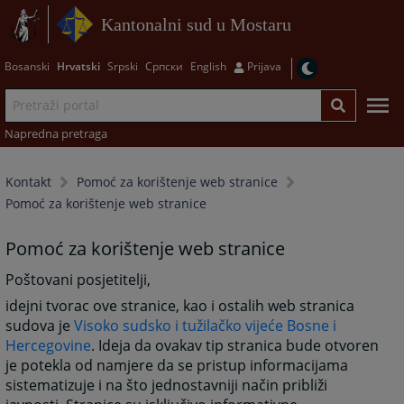
Kantonalni sud u Mostaru
Bosanski
Hrvatski
Srpski
Српски
English
Prijava
Napredna pretraga
Kontakt
Pomoć za korištenje web stranice
Pomoć za korištenje web stranice
Pomoć za korištenje web stranice
Poštovani posjetitelji,
idejni tvorac ove stranice, kao i ostalih web stranica
sudova je
Visoko sudsko i tužilačko vijeće Bosne i
Hercegovine
. Ideja da ovakav tip stranica bude otvoren
je potekla od namjere da se pristup informacijama
sistematizuje i na što jednostavniji način približi