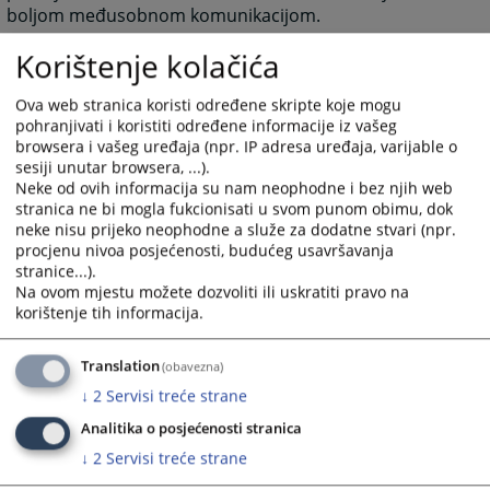
boljom međusobnom komunikacijom.
Grupa Najava događaja predstavlja najavu budućih
Korištenje kolačića
događanja važnih za sud sa datumom događanja.
Grupa često postavljana pitanja prikazuje pitanja i
Ova web stranica koristi određene skripte koje mogu
odgovore koji su najčešće postavljana sudu, a vezana
pohranjivati i koristiti određene informacije iz vašeg
browsera i vašeg uređaja (npr. IP adresa uređaja, varijable o
su za rad suda ili druge aktivnosti vezane za sam sud.
sesiji unutar browsera, ...).
Grupa Raspored suđenja prikazuje detaljne informacije
Neke od ovih informacija su nam neophodne i bez njih web
o suđenjima u sudu za određeni vremenski period.
stranica ne bi mogla fukcionisati u svom punom obimu, dok
neke nisu prijeko neophodne a služe za dodatne stvari (npr.
Grupa Vijesti iz pravosuđa obuhvata informacije koje
procjenu nivoa posjećenosti, budućeg usavršavanja
su vezane za pravosuđe BiH u cjelini.
stranice...).
Unutar svih grupa starije novosti i informacije osim
Na ovom mjestu možete dozvoliti ili uskratiti pravo na
onih koje su na naslovnici nisu zbrisane. Klikom na riječ
korištenje tih informacija.
“više” prebaciti će vas arhivu aktuelnosti ili drugih
informacija.
Translation
(obavezna)
Rad suda
↓
2
Servisi treće strane
Klikom na Rad suda otvoriti će vam se web stranicama
Analitika o posjećenosti stranica
sa svim novostima (arhivom) koje su vezane za rad
suda.
↓
2
Servisi treće strane