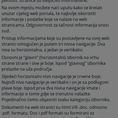
javnosti. Stranice su isključivo informativne.
Na ovom mjestu možete naći uputu kako se kretati
unutar cijelog web portala, te najbolje iskoristiti
informacije i podatke koje se nalaze na web
stranicama. Odgovornost za tačnost informacija snosi
sud.
Pristup informacijama koje su postavljene na ovoj web
stranici omogućen je putem tri nivoa navigacije. Dva
niva su horizontalna, a jedan je vertikalni.
Osnovni je “glavni” (horizontalni) izbornik na vrhu
strane strane i sive je boje. Ispod “glavnog” izbornika
prelazite na uža područja.
Sljedeći horizontalni nivo navigacije je crvene boje.
Najniži nivo navigacije je vertikalni i on je sa podlogom
plave boje. Ispod prva dva nivoa navigacije imate i
informacijo o tome gdje se trenutno nalazite.
Pojedinačno ćemo objasniti svaku kategoriju izbornika.
Dokumenti na web stranici su html i/ili .doc. odnosno
.pdf. formatu. Doc i pdf formati su formirani za