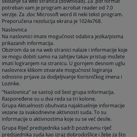
skidanje sa web stranica (download). Za .pdf format
potreban vam je program acrobat reader od 7.0
verzije. Za .doc Microsoft word ili neki tekst program.
Preporučena rezolucija ekrana je 1024x768.
Naslovnica
Na naslovnici imate mogućnost odabira jezika/pisma
prikazanih informacija.
Obzirom da se na web stranici nalaze i informacije koje
se mogu dobiti samo na zahtjev takav pristup možete
imati logiranjem na stranicu. U gornjem desnom uglu
naslovnice klikom otvarate mogućnost logiranja
odnosno prijave za dodjeljivanje Korisničkog imena i
Lozinke.
“Naslovnica” se sastoji od šest grupa informacija.
Raspoređene su u dva reda sa tri kolone.
Grupa Aktuelnosti obuhvata najaktuelnije informacije
vezane za svakodnevne aktivnosti suda. To su
informacije o aktivnostima koje su se već desile.
Grupa Riječ predsjednika sadrži pozdravnu riječ
predsjednika suda kao izraz dobrodošlice i želje za što