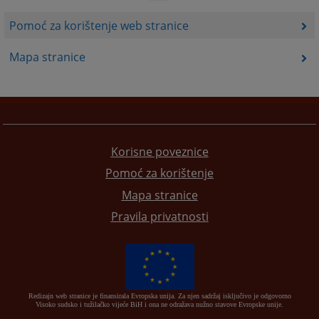
Pomoć za korištenje web stranice
Mapa stranice
Korisne poveznice
Pomoć za korištenje
Mapa stranice
Pravila privatnosti
Redizajn web stranice je finansirala Evropska unija. Za njen sadržaj isključivo je odgovorno
Visoko sudsko i tužilačko vijeće BiH i ona ne odražava nužno stavove Evropske unije.