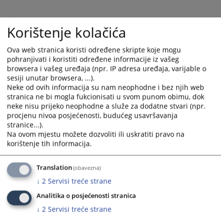
Ukoliko je potrebno, možete koristiti dodatne listove papira.
Korištenje kolačića
Ova web stranica koristi određene skripte koje mogu
Na obrazac stavite svoj potpis i datum i pošaljite ga u Ured
pohranjivati i koristiti određene informacije iz vašeg
predsjednika suda, na adresu navedenu u obrascu ili putem
e-
browsera i vašeg uređaja (npr. IP adresa uređaja, varijable o
mail adrese suda
, ili uložite u kutiju „Pritužbe i Pohvale“ koja se
sesiji unutar browsera, ...).
nalazi na ulazu u sud.
Neke od ovih informacija su nam neophodne i bez njih web
stranica ne bi mogla fukcionisati u svom punom obimu, dok
neke nisu prijeko neophodne a služe za dodatne stvari (npr.
procjenu nivoa posjećenosti, budućeg usavršavanja
Ured predsjednika suda
prima i anonimne pritužbe (putem pošte
stranice...).
ili elektronski na e-mail adresu suda
ili ulaganjem u kutiju
Na ovom mjestu možete dozvoliti ili uskratiti pravo na
„Pritužbe i Pohvale“ koja se nalazi na ulazu u sud.
), ali mu je u tim
korištenje tih informacija.
slučajevima otežano ili onemogućeno pribavljanje dodatnih
dokaza, što može dovesti do odbačaja pritužbe ili pohvale zbog
Translation
(obavezna)
nedovoljnosti dokaza.
↓
2
Servisi treće strane
Obrazac se nalazi na desnoj strani.
Analitika o posjećenosti stranica
↓
2
Servisi treće strane
5727
PREGLEDA