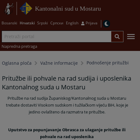
Kantonalni sud u Mostaru
Bosanski
Hrvatski
Srpski
Српски
English
Prijava
Napredna pretraga
Podnošenje pritužbi
Oglasna ploča
Važne informacije
Pritužbe ili pohvale na rad sudija i uposlenika
Kantonalnog suda u Mostaru
Pritužbe na rad sudija Županiskog/Kantonalnog suda u Mostaru
trebate dostaviti Visokom sudskom i tužilačkom vijeću BiH, koje je
jedino ovlašteno da razmatra te pritužbe.
U
putstvo za popunjavanje Obrasca za ulaganje pritužbe ili
pohvale na rad uposlenika