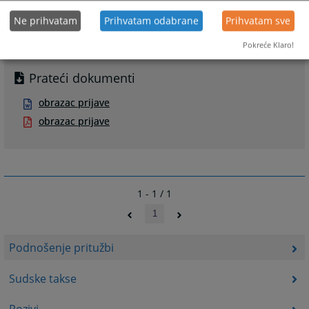
Ne prihvatam
Prihvatam odabrane
Prihvatam sve
Pokreće Klaro!
Prateći dokumenti
obrazac prijave
obrazac prijave
1 - 1 / 1
1
Podnošenje pritužbi
Sudske takse