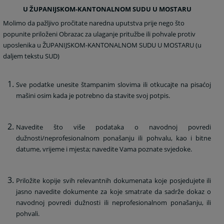
U
ŽUPANIJSKOM-KANTONALNOM SUDU U MOSTARU
Molimo da pažljivo pročitate naredna uputstva prije nego što
popunite priloženi Obrazac za ulaganje pritužbe ili pohvale protiv
uposlenika u ŽUPANIJSKOM-KANTONALNOM SUDU U MOSTARU (u
daljem tekstu SUD)
Sve podatke unesite štampanim slovima ili otkucajte na pisaćoj
mašini osim kada je potrebno da stavite svoj potpis.
Navedite što više podataka o navodnoj povredi
dužnosti/neprofesionalnom ponašanju ili pohvalu, kao i bitne
datume, vrijeme i mjesta; navedite Vama poznate svjedoke.
Priložite kopije svih relevantnih dokumenata koje posjedujete ili
jasno navedite dokumente za koje smatrate da sadrže dokaz o
navodnoj povredi dužnosti ili neprofesionalnom ponašanju, ili
pohvali.