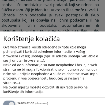
osoba. Lični podatak je svaki podatak koji se odnosi na
fizičku osobu čiji je identitet utvrđen ili se može utvrditi.
Obrada ličnih podataka je svaki postupak ili skup
postupaka koji se obavlja na ličnim podacima ili na
skupovima ličnih podataka, automatiziranim ili
neautomatiziranim sredstvima kao što su prikupljanje,
evidentiranje, organizacija, strukturiranje, čuvanje,
Korištenje kolačića
prilagođavanje ili izmjena, pronalaženje, ostvarivanje
uvida, upotreba, otkrivanje prijenosom, širenjem ili
Ova web stranica koristi određene skripte koje mogu
stavljanjem na raspolaganje na drugi način,
pohranjivati i koristiti određene informacije iz vašeg
usklađivanje ili kombiniranje, ograničenje, brisanje ili
browsera i vašeg uređaja (npr. IP adresa uređaja, varijable o
sesiji unutar browsera, ...).
uništavanje.
Neke od ovih informacija su nam neophodne i bez njih web
stranica ne bi mogla fukcionisati u svom punom obimu, dok
neke nisu prijeko neophodne a služe za dodatne stvari (npr.
procjenu nivoa posjećenosti, budućeg usavršavanja
1004
PREGLEDA
stranice...).
Na ovom mjestu možete dozvoliti ili uskratiti pravo na
korištenje tih informacija.
Translation
(obavezna)