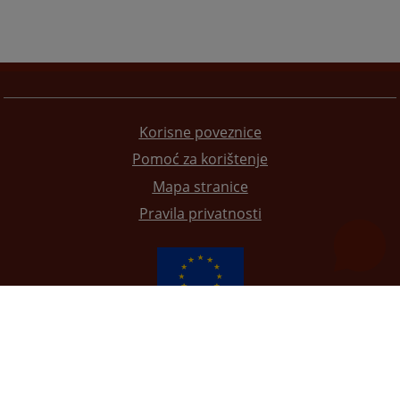
Korisne poveznice
Pomoć za korištenje
Mapa stranice
Pravila privatnosti
Redizajn web stranice je finansirala Evropska unija. Za njen sadržaj isključivo je odgovorno
Visoko sudsko i tužilačko vijeće BiH i ona ne odražava nužno stavove Evropske unije.