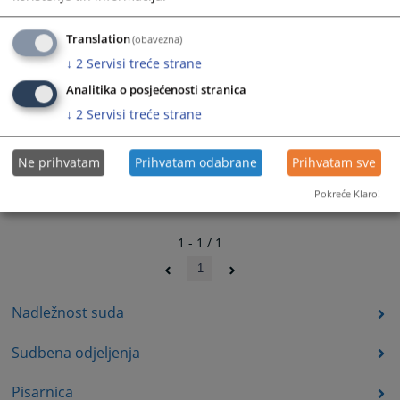
Translation
(obavezna)
↓
2
Servisi treće strane
Analitika o posjećenosti stranica
↓
2
Servisi treće strane
Ne prihvatam
Prihvatam odabrane
Prihvatam sve
Pokreće Klaro!
1 - 1 / 1
1
Nadležnost suda
Sudbena odjeljenja
Pisarnica