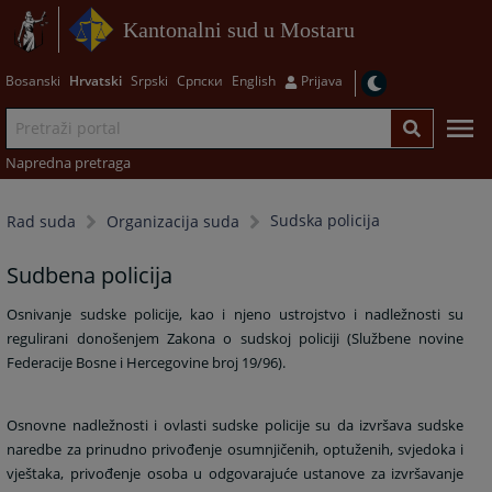
Kantonalni sud u Mostaru
Bosanski
Hrvatski
Srpski
Српски
English
Prijava
Napredna pretraga
Sudska policija
Rad suda
Organizacija suda
Sudbena policija
Osnivanje sudske policije, kao i njeno ustrojstvo i nadležnosti su
regulirani donošenjem Zakona o sudskoj policiji (Službene novine
Federacije Bosne i Hercegovine broj 19/96).
Osnovne nadležnosti i ovlasti sudske policije su da izvršava sudske
naredbe za prinudno privođenje osumnjičenih, optuženih, svjedoka i
vještaka, privođenje osoba u odgovarajuće ustanove za izvršavanje