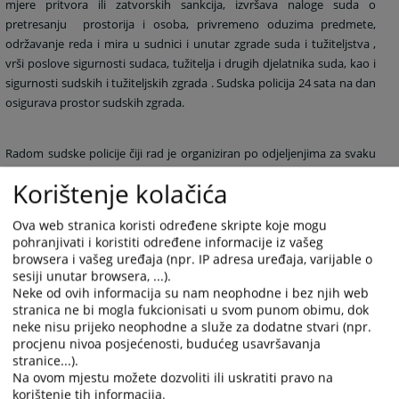
mjere pritvora ili zatvorskih sankcija, izvršava naloge suda o
pretresanju
prostorija i osoba, privremeno oduzima predmete,
održavanje reda i mira u sudnici i unutar zgrade suda i tužiteljstva ,
vrši poslove sigurnosti sudaca, tužitelja i drugih djelatnika suda, kao i
sigurnosti sudskih i tužiteljskih zgrada . Sudska policija 24 sata na dan
osigurava prostor sudskih zgrada.
Radom sudske policije čiji rad je organiziran po odjeljenjima za svaku
od županija/kantona sa zapovjednicima na čelu rukovodi predsjednik
Korištenje kolačića
vrhovnog suda Federacije BiH, a u Republici Srpskoj predsjednik
Vrhovnog suda Republike Srpske.
Ova web stranica koristi određene skripte koje mogu
pohranjivati i koristiti određene informacije iz vašeg
browsera i vašeg uređaja (npr. IP adresa uređaja, varijable o
Ured Odjeljenja sudske policije za Hercegovačko-neretvansku
sesiji unutar browsera, ...).
županiju/kanton je smješten u zgradi Županijskog/Kantonalnog suda
Neke od ovih informacija su nam neophodne i bez njih web
u Mostaru.
stranica ne bi mogla fukcionisati u svom punom obimu, dok
neke nisu prijeko neophodne a služe za dodatne stvari (npr.
procjenu nivoa posjećenosti, budućeg usavršavanja
stranice...).
Na ovom mjestu možete dozvoliti ili uskratiti pravo na
4404
PREGLEDA
korištenje tih informacija.