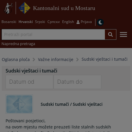
Kantonalni sud u Mostaru
Bosanski
Hrvatski
Srpski
Српски
English
Prijava
Napredna pretraga
Sudski vještaci i tumači
Oglasna ploča
Važne informacije
Sudski vještaci i tumači
Navigate
Navigate
forward
forward
Sudski tumači / Sudski vještaci
to
to
interact
interact
with
with
Poštovani posjetioci,
the
the
na ovom mjestu možete preuzeti liste stalnih sudskih
calendar
calendar