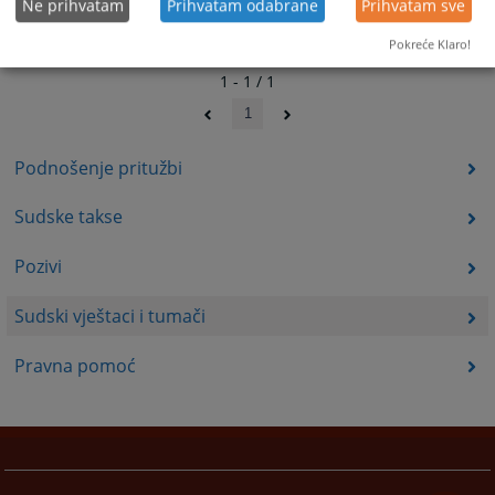
Ne prihvatam
Prihvatam odabrane
Prihvatam sve
Pokreće Klaro!
1 - 1 / 1
1
Podnošenje pritužbi
Sudske takse
Pozivi
Sudski vještaci i tumači
Pravna pomoć