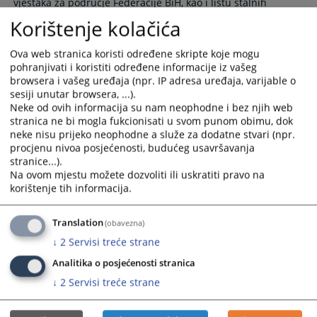
vještaka za područje Federacije BiH, kao i listu stalnih
and
and
Korištenje kolačića
select
select
03.04.2026.
a
a
Ova web stranica koristi određene skripte koje mogu
date.
date.
pohranjivati i koristiti određene informacije iz vašeg
Press
Press
browsera i vašeg uređaja (npr. IP adresa uređaja, varijable o
the
the
sesiji unutar browsera, ...).
question
question
Neke od ovih informacija su nam neophodne i bez njih web
mark
mark
stranica ne bi mogla fukcionisati u svom punom obimu, dok
neke nisu prijeko neophodne a služe za dodatne stvari (npr.
key
key
procjenu nivoa posjećenosti, budućeg usavršavanja
to
to
stranice...).
get
get
Na ovom mjestu možete dozvoliti ili uskratiti pravo na
the
the
korištenje tih informacija.
keyboard
keyboard
shortcuts
shortcuts
Translation
(obavezna)
for
for
↓
2
Servisi treće strane
changing
changing
dates.
dates.
Analitika o posjećenosti stranica
↓
2
Servisi treće strane