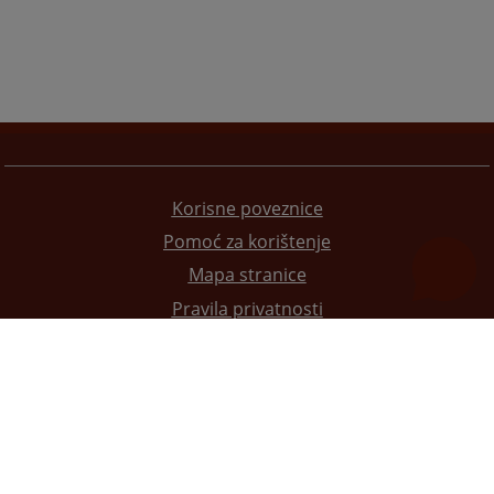
Korisne poveznice
Pomoć za korištenje
Mapa stranice
Pravila privatnosti
Redizajn web stranice je finansirala Evropska unija. Za njen sadržaj isključivo je odgovorno
Visoko sudsko i tužilačko vijeće BiH i ona ne odražava nužno stavove Evropske unije.