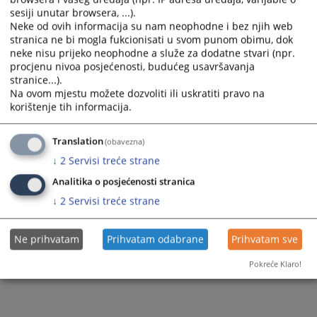
sesiji unutar browsera, ...).
Neke od ovih informacija su nam neophodne i bez njih web
stranica ne bi mogla fukcionisati u svom punom obimu, dok
neke nisu prijeko neophodne a služe za dodatne stvari (npr.
procjenu nivoa posjećenosti, budućeg usavršavanja
stranice...).
Na ovom mjestu možete dozvoliti ili uskratiti pravo na
korištenje tih informacija.
Translation
(obavezna)
↓
2
Servisi treće strane
Analitika o posjećenosti stranica
↓
2
Servisi treće strane
Ne prihvatam
Prihvatam odabrane
Prihvatam sve
Pokreće Klaro!