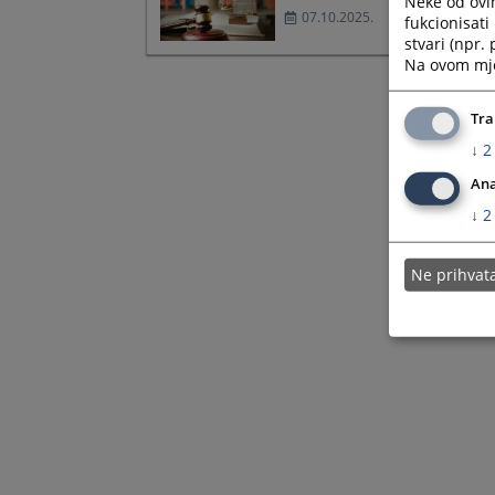
Neke od ovi
07.10.2025.
fukcionisat
stvari (npr.
Na ovom mjes
Tra
↓
2
Ana
↓
2
Ne prihva