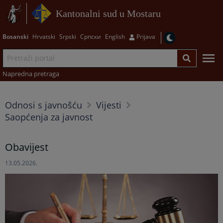
Kantonalni sud u Mostaru
Bosanski
Hrvatski
Srpski
Српски
English
Prijava
Napredna pretraga
Odnosi s javnošću
Vijesti
Saopćenja za javnost
Obavijest
13.05.2026.