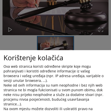
Korištenje kolačića
Ova web stranica koristi određene skripte koje mogu
Dana 14.05.2026. godine sa početkom u 10:00 sati u
pohranjivati i koristiti određene informacije iz vašeg
Kantonalnom sudu u Mostaru, održati će se ročište
radi
browsera i vašeg uređaja (npr. IP adresa uređaja, varijable o
izjašnjenja o krivnji, u krivičnom postupku koji se vodi
sesiji unutar browsera, ...).
protiv optuženog Anisa Kalajdžića, zbog krivičnog
Neke od ovih informacija su nam neophodne i bez njih web
djela „Teško ubistvo ženske osobe“ iz čl. 166. a) st. 1.
stranica ne bi mogla fukcionisati u svom punom obimu, dok
Krivičnog zakona Federacije Bosne i Hercegovine, u
neke nisu prijeko neophodne a služe za dodatne stvari (npr.
stjecaju sa krivičnim djelom „Neovlašteno nabavljanje,
procjenu nivoa posjećenosti, budućeg usavršavanja
držanje ili prodaja oružja ili bitnih dijelova za oružje“
stranice...).
propisano čl. 65. st. 1. a) u vezi sa čl. 6. st.3.tač.a)
Na ovom mjestu možete dozvoliti ili uskratiti pravo na