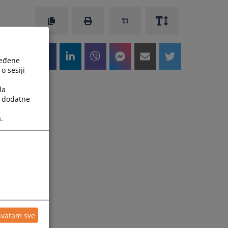
ređene
o sesiji
la
a dodatne
.
hvatam sve