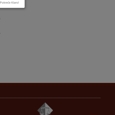
Pokreće Klaro!
a
g