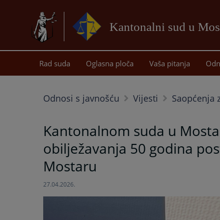
Kantonalni sud u Mos
Rad suda
Oglasna ploča
Vaša pitanja
Odn
Odnosi s javnošću
Vijesti
Saopćenja z
Kantonalnom suda u Mostar
obilježavanja 50 godina pos
Mostaru
27.04.2026.