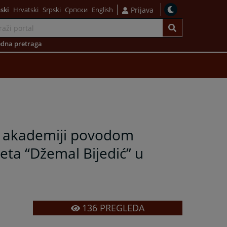
ski
Hrvatski
Srpski
Српски
English
Prijava
dna pretraga
j akademiji povodom
eta “Džemal Bijedić” u
136
PREGLEDA