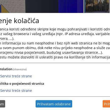
enje kolačića
nica koristi određene skripte koje mogu pohranjivati i koristiti od
iz vašeg browsera i vašeg uređaja (npr. IP adresa uređaja, varijable 
era, ...).
h informacija su nam neophodne i bez njih web stranica ne bi mog
i u svom punom obimu, dok neke nisu prijeko neophodne a služe z
 procjenu nivoa posjećenosti, budućeg usavršavanja stranice...).
tu možete dozvoliti ili uskratiti pravo na korištenje tih informacija
nslation
(obavezna)
Servisi treće strane
litika o posjećenosti stranica
Servisi treće strane
tam
Prihvatam odabrane
Pri