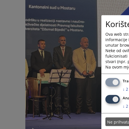
Korišt
Ova web stra
informacije 
unutar brows
Neke od ovi
fukcionisat
stvari (npr.
Na ovom mjes
Tra
↓
2
Ana
↓
2
Ne prihva