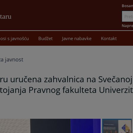
Bosan
taru
Idi
na
Napre
sadržaj
osi s javnošću
Budžet
Javne nabavke
Kontakt
a javnost
u uručena zahvalnica na Svečano
tojanja Pravnog fakulteta Univerzit