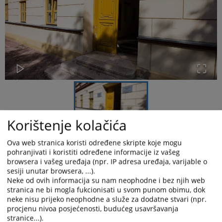
Korištenje kolačića
Ova web stranica koristi određene skripte koje mogu
Obavještavamo javnost da će se u periodu od 11.do
pohranjivati i koristiti određene informacije iz vašeg
22.maja 2026.godine u Kantonalnom sudu u Mostaru
browsera i vašeg uređaja (npr. IP adresa uređaja, varijable o
realizovati aktivnosti "Sedmice sudske nagodbe", koja se
sesiji unutar browsera, ...).
provodi s ciljem mirnog rješavanja sporova i unapređenja
Neke od ovih informacija su nam neophodne i bez njih web
efikasnosti sudskih postupaka.
stranica ne bi mogla fukcionisati u svom punom obimu, dok
neke nisu prijeko neophodne a služe za dodatne stvari (npr.
procjenu nivoa posjećenosti, budućeg usavršavanja
stranice...).
Pozivaju se stranke i njihovi punomoćnici da, u saradnji