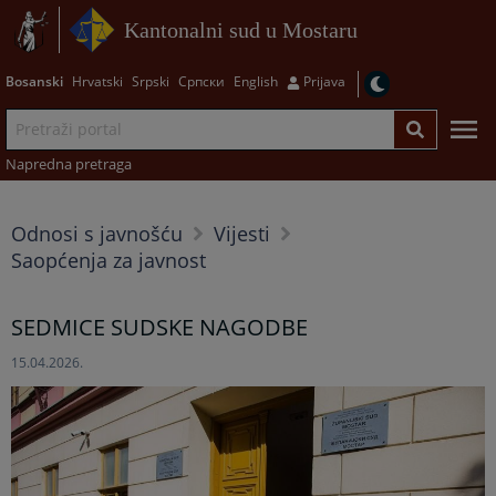
Kantonalni sud u Mostaru
Bosanski
Hrvatski
Srpski
Српски
English
Prijava
Napredna pretraga
Odnosi s javnošću
Vijesti
Saopćenja za javnost
SEDMICE SUDSKE NAGODBE
15.04.2026.