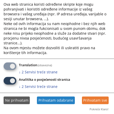
ponuđača.
Ova web stranica koristi određene skripte koje mogu
pohranjivati i koristiti određene informacije iz vašeg
Prikazana vijest je na
:
Bosanski jezik
browsera i vašeg uređaja (npr. IP adresa uređaja, varijable o
sesiji unutar browsera, ...).
Neke od ovih informacija su nam neophodne i bez njih web
Prateći dokumenti
stranica ne bi mogla fukcionisati u svom punom obimu, dok
neke nisu prijeko neophodne a služe za dodatne stvari (npr.
Odluka o odabiru za 2022
procjenu nivoa posjećenosti, budućeg usavršavanja
stranice...).
Na ovom mjestu možete dozvoliti ili uskratiti pravo na
korištenje tih informacija.
364
PREGLEDA
Translation
(obavezna)
↓
2
Servisi treće strane
Analitika o posjećenosti stranica
↓
2
Servisi treće strane
Ne prihvatam
Prihvatam odabrane
Prihvatam sve
Pokreće Klaro!